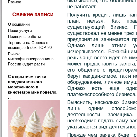
оказывается, что большинс
Разное
не работает.
Свежие записи
Получить кредит, лишь нап
план, нельзя. Как пр
О компании
существующий бизнес. 
Наши услуги
существовал не менее трех 
Принципы работы
предприятие занимается пр
Торговля на Форекс с
Однако лишь этими ус
помощью Index TOP 20
исчерпывается. Важнейшим
Рынок
речь чаще всего идет об им
микрофинансирования в
может предоставить залога,
России будет расти
его общение с кредиторам
берут как движимое, так и
C открытием точки
оборудование, личное имущ
продажи мягкого
мороженного в
Однако есть еще одн
кинотеатре мне повезло.
платежеспособного бизнеса.
. .
Выяснить, насколько бизне
лишь одним способом:
деятельности заемщика
необходимо подать саму зая
указывается вид деятельнос
Прежде чем заявка будет р