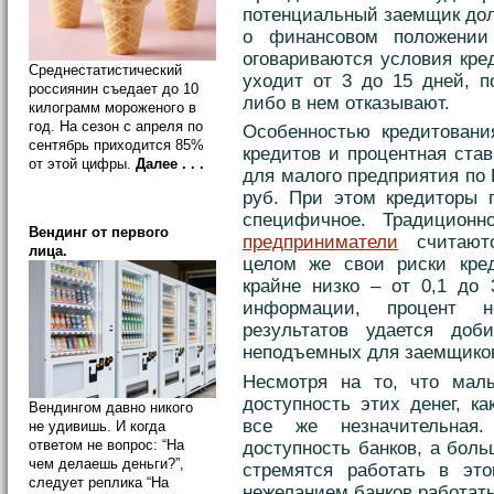
потенциальный заемщик до
о финансовом положении
оговариваются условия кред
Среднестатистический
уходит от 3 до 15 дней, п
россиянин съедает до 10
либо в нем отказывают.
килограмм мороженого в
год. На сезон с апреля по
Особенностью кредитовани
сентябрь приходится 85%
кредитов и процентная ста
от этой цифры.
Далее . . .
для малого предприятия по 
руб. При этом кредиторы п
специфичное. Традицион
Вендинг от первого
предприниматели
считаютс
лица.
целом же свои риски кре
крайне низко – от 0,1 до 
информации, процент н
результатов удается доб
неподъемных для заемщиков
Несмотря на то, что малы
доступность этих денег, к
Вендингом давно никого
все же незначительная
не удивишь. И когда
ответом не вопрос: “На
доступность банков, а боль
чем делаешь деньги?”,
стремятся работать в эт
следует реплика “На
нежеланием банков работат