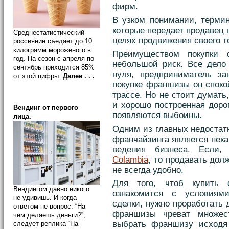
фирм.
В узком понимании, термин
которые передает продавец 
Среднестатистический
целях продвижения своего то
россиянин съедает до 10
килограмм мороженого в
Преимуществом покупки 
год. На сезон с апреля по
небольшой риск. Все дело 
сентябрь приходится 85%
нуля, предприниматель зан
от этой цифры.
Далее . . .
покупке франшизы он споко
трассе. Но не стоит думать,
и хорошо построенная доро
Вендинг от первого
появляются выбоины.
лица.
Одним из главных недостат
франчайзинга является нека
ведения бизнеса. Если
Colambia
, то продавать дол
не всегда удобно.
Для того, чтоб купить 
Вендингом давно никого
ознакомится с условиям
не удивишь. И когда
сделки, нужно проработать 
ответом не вопрос: “На
франшизы чреват множест
чем делаешь деньги?”,
выбрать франшизу исходя 
следует реплика “На