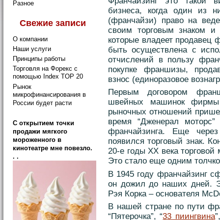
Франчайзинг это такой 
Разное
бизнеса, когда один из н
(франчайзи) право на веде
Свежие записи
своим торговым знаком и 
которые владеет продавец 
О компании
быть осуществлена с испо
Наши услуги
отчислений в пользу франч
Принципы работы
Торговля на Форекс с
покупке франшизы, прода
помощью Index TOP 20
взнос (единоразовое вознаг
Рынок
Первым договором фран
микрофинансирования в
швейных машинок фирмы 
России будет расти
рыночных отношений пришел
время “Дженерал моторс”
C открытием точки
франчайзинга. Еще через
продажи мягкого
мороженного в
появился торговый знак. Ко
кинотеатре мне повезло.
20-е годы XX века торговой
. .
Это стало еще одним толчко
В 1945 году франчайзинг с
он дожил до наших дней. Э
Рэя Корка – основателя McD
В нашей стране по пути фр
“Пятерочка”, “
33 пиингвина
”