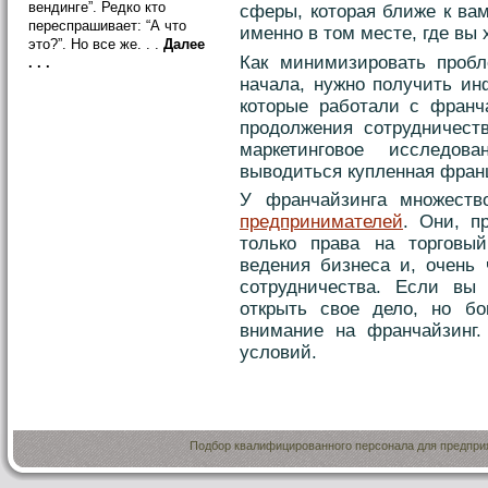
вендинге”. Редко кто
сферы, которая ближе к вам
переспрашивает: “А что
именно в том месте, где вы 
это?”. Но все же. . .
Далее
Как минимизировать проб
. . .
начала, нужно получить и
которые работали с франча
продолжения сотрудничест
маркетинговое исследо
выводиться купленная фран
У франчайзинга множест
предпринимателей
. Они, п
только права на торговы
ведения бизнеса и, очень 
сотрудничества. Если вы 
открыть свое дело, но бо
внимание на франчайзинг.
условий.
Подбор квалифицированного персонала для предприя