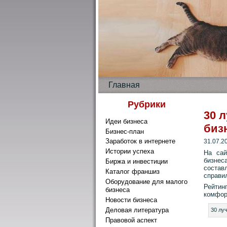
Главная
Рубрики
30 
Идеи бизнеса
биз
Бизнес-план
Заработок в интернете
31.07.2
Истории успеха
На сай
бизнеса
Биржа и инвестиции
состав
Каталог франшиз
справи
Оборудование для малого
Рейтин
бизнеса
комфор
Новости бизнеса
Деловая литература
30 лу
Правовой аспект