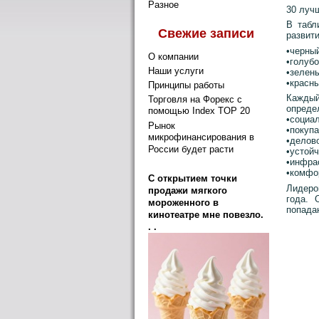
Разное
30 луч
В табл
Свежие записи
развити
•черный
О компании
•голубо
Наши услуги
•зелены
•красны
Принципы работы
Каждый 
Торговля на Форекс с
опреде
помощью Index TOP 20
•социа
Рынок
•покуп
микрофинансирования в
•делов
России будет расти
•устойч
•инфра
•комфо
C открытием точки
Лидеро
продажи мягкого
года. 
мороженного в
попада
кинотеатре мне повезло.
. .