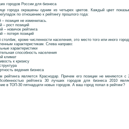
ших городов России для бизнеса
ице города окрашены одним из четырех цветов. Каждый цвет показы
е/упадок по отношению к рейтингу прошлого года:
 – позиция не изменилась.
й – рост позиций
й – новичок рейтинга
й – потеря позиций
столбик, кроме численности населения, это место того или иного город
ленным характеристикам. Слева направо:
льные характеристики
ательная способность населения
ой климат
ивость к кризису
структура
ртность ведения бизнеса
м рейтинга является Краснодар. Причем его позиции не меняются с 
Особенностью рейтинга 30 лучших городов для бизнеса 2010 явля
ние в ТОП-30 пятнадцати новых городов. А ваш город попал в рейтинг?