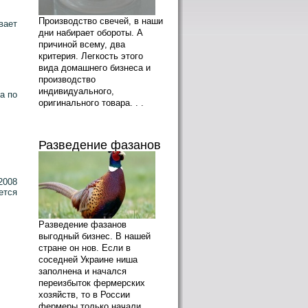
Производство свечей, в наши
вает
дни набирает обороты. А
причиной всему, два
критерия. Легкость этого
вида домашнего бизнеса и
производство
индивидуального,
а по
оригинального товара. . .
Разведение фазанов
2008
ется
Разведение фазанов
выгодный бизнес. В нашей
стране он нов. Если в
соседней Украине ниша
заполнена и начался
переизбыток фермерских
хозяйств, то в России
фермеры только начали