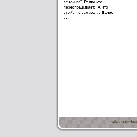
вендинге”. Редко кто
переспрашивает: “А что
это?”. Но все же. . .
Далее
. . .
Подбор квалифици