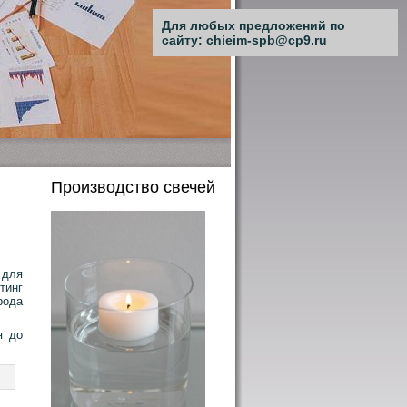
Для любых предложений по
сайту: chieim-spb@cp9.ru
Производство свечей
 для
тинг
рода
я до