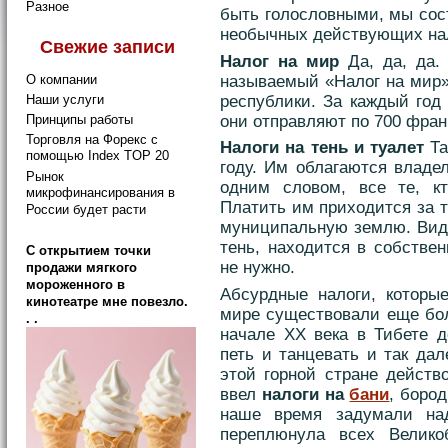
Разное
быть голословными, мы сос
необычных действующих на
Свежие записи
Налог на мир
Да, да, да. 
называемый «Налог на мир»
О компании
республики. За каждый год
Наши услуги
они отправляют по 700 фран
Принципы работы
Торговля на Форекс с
Налоги на тень и туалет
Та
помощью Index TOP 20
году. Им облагаются влад
Рынок
одним словом, все те, кт
микрофинансирования в
Платить им приходится за то
России будет расти
муниципальную землю. Види
тень, находится в собстве
C открытием точки
не нужно.
продажи мягкого
мороженного в
Абсурдные налоги, которы
кинотеатре мне повезло.
мире существовали еще бол
. .
начале ХХ века в Тибете 
петь и танцевать и так дал
этой горной стране действ
ввел
налоги на
бани
, боро
наше время задумали на
переплюнула всех Великоб