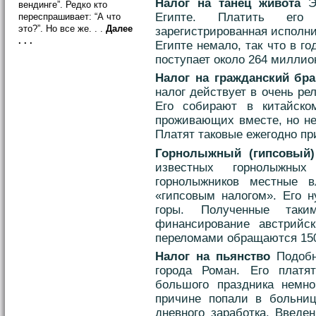
Налог на танец живота
Эт
вендинге”. Редко кто
Египте. Платить его
переспрашивает: “А что
это?”. Но все же. . .
Далее
зарегистрированная исполни
. . .
Египте немало, так что в г
поступает около 264 миллио
Налог на гражданский бра
налог действует в очень рел
Его собирают в китайско
проживающих вместе, но не
Платят таковые ежегодно пр
Горнолыжный (гипсовый)
известных горнолыжны
горнолыжников местные 
«гипсовым налогом». Его н
горы. Полученные так
финансирование австрийск
переломами обращаются 150
Налог на пьянство
Подобн
города Роман. Его платя
большого праздника немн
причине попали в больниц
дневного заработка. Введе