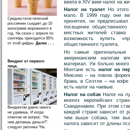
ввела в XIV веке налог на жи
Налог на туалет
Но этого 
мало. В 1999 году они вв
Среднестатистический
принятия, он предписывал
россиянин съедает до 10
посещение общественного 
килограмм мороженого в
местных жителей ставка 
год. На сезон с апреля по
возможность купить «п
сентябрь приходится 85%
от этой цифры.
Далее . . .
общественного туалета.
Но самые оригинальные
американским налогам вп
Вендинг от первого
материал. Уж больно много
лица.
Монтане есть
налог на пе
Мексико – на ловлю форели
брака, в Сиэтле – на кофе
есть налог на чаевые.
Налог на собак
Налог на лу
многих европейских стран
Скандинавии. При этом ста
Вендингом давно никого
каждой стране зависит от 
не удивишь. И когда
чем выше собака, тем выш
ответом не вопрос: “На
чем делаешь деньги?”,
налога зависит от длины пса
следует реплика “На