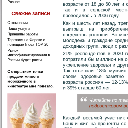
Разное
возрасте от 18 до 60 лет и
так и в сельской местн
Свежие записи
проводилось в 2006 году.
Как и шесть лет назад, тре
О компании
выигрыш на приобретен
Наши услуги
предметов роскоши. Во мн
Принципы работы
Торговля на Форекс с
молодежь и граждане средн
помощью Index TOP 20
доходных групп, люди с ра
Рынок
21% респондентов в 2020 г
микрофинансирования в
потратили бы миллион на об
России будет расти
укрепление здоровья и друг
Так ответили 18% мужчин
C открытием точки
своем здоровье заметно 
продажи мягкого
мороженного в
возраста россиян — 12-13%
кинотеатре мне повезло.
и 39% старше 60 лет.
. .
Читайте по теме
подростковом в
Каждый восьмой участник 
банк и жил на проценты со