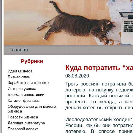
Главная
Рубрики
Куда потратить “
Идеи бизнеса
08.08.2020
Бизнес-план
Заработок в интернете
Треть россиян потратила б
Истории успеха
лотерею, на покупку недви
Биржа и инвестиции
роскоши. Каждый восьмой п
Каталог франшиз
проценты со вклада, а ка
Оборудование для малого
деньги хотел бы открыть сво
бизнеса
Новости бизнеса
Исследовательский холдинг
Деловая литература
России, как бы они потрат
Правовой аспект
лотерею. В опросе приня