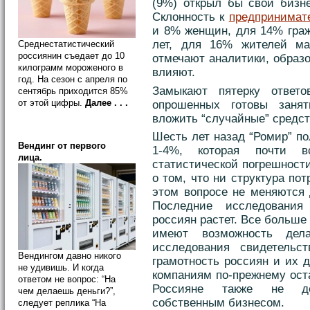
(9%) открыл бы свой бизне
Склонность к
предпринимат
и 8% женщин, для 14% граж
лет, для 16% жителей ма
Среднестатистический
россиянин съедает до 10
отмечают аналитики, образо
килограмм мороженого в
влияют.
год. На сезон с апреля по
Замыкают пятерку отве
сентябрь приходится 85%
от этой цифры.
Далее . . .
опрошенных готовы занят
вложить “случайные” средст
Шесть лет назад “Ромир” по
Вендинг от первого
1-4%, которая почти в
лица.
статистической погрешности
о том, что ни структура по
этом вопросе не меняются 
Последние исследования 
россиян растет. Все больше
имеют возможность дел
исследования свидетельст
Вендингом давно никого
грамотность россиян и их 
не удивишь. И когда
компаниям по-прежнему ост
ответом не вопрос: “На
Россияне также не де
чем делаешь деньги?”,
собственным бизнесом.
следует реплика “На