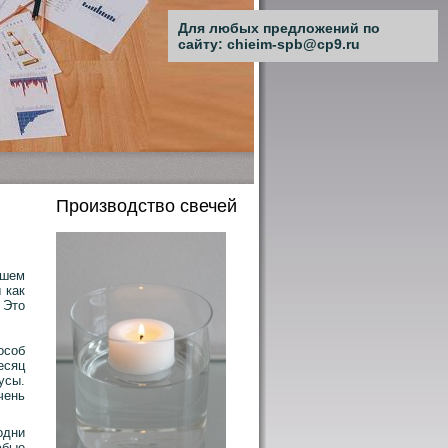
Для любых предложений по
сайту: chieim-spb@cp9.ru
Производство свечей
ишем
 как
 Это
особ
есяц
усы.
чень
одни
юбые