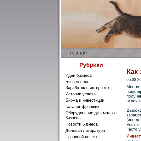
Главная
Рубрики
Как
Идеи бизнеса
05.08.2
Бизнес-план
Многие
Заработок в интернете
популя
Истории успеха
получе
Биржа и инвестиции
отличны
Каталог франшиз
Высок
Оборудование для малого
заработ
бизнеса
(иногд
Новости бизнеса
Рост о
часто у
Деловая литература
Инвес
Правовой аспект
из них