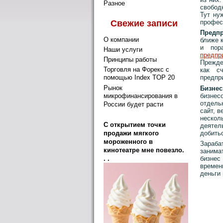
Разное
свобод
Тут ну
Свежие записи
профес
Предпр
О компании
ближе к
и пор
Наши услуги
предпр
Принципы работы
Прежде 
Торговля на Форекс с
как с
помощью Index TOP 20
предпр
Рынок
Бизнес
микрофинансирования в
бизнес
отдель
России будет расти
сайт, в
нескол
C открытием точки
деятел
добитьс
продажи мягкого
мороженного в
Зараб
кинотеатре мне повезло.
занима
бизнес
. .
времен
деньги