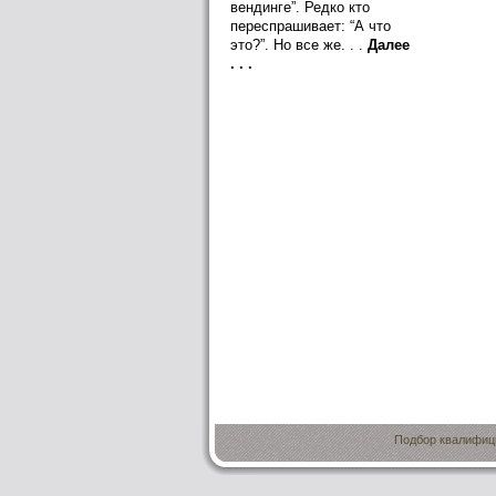
вендинге”. Редко кто
переспрашивает: “А что
это?”. Но все же. . .
Далее
. . .
Подбор квалифици