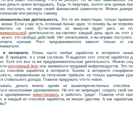
ные деньги нужно вкладывать. Будь то квартира, золото или ценные бум
жно поступать по мере своей финансовой грамотности. Можно довери
сионалам или рискнуть самому.
инимательская деятельность.
Это те же инвестиции, только примен
 жизни. Если у вас есть отличная бизнес идея, то почему бы не попробо
аботать на себя. Естественно из минусов будет риск, но п
инимательской
деятельности заставляют каждый день идти на этот р
всего, это свобода действий. Нет начальников, и вы вправе поступать 
читаете нужным. Рост предпринимателя зависит только от са
инимателя.
 в интернете.
Очень часто любые заработки в интернете назы
ом. В принципе, я с этим согласен. Я выделил этот способ заработка д
но. Хотя это все та же предпринимательская деятельность. Можно соз
ести
популярный блог
или заниматься продажей инфропродуктов. Это то
ько способов заработка в интернете. Бизнес в интернете специфиче
ьность, направленная на получение прибыли, но только единицам уда
я стабильного дохода. Главное придумать что-то новое.
атывать деньги можно одним из вышеперечисленных способов
ться несколькими одновременно. Ни кто не запрещает создать свой он
 и одновременно
инвестировать
и работать “дядю”. Главное чтоб хва
и, и каждый их способов заработка не мешал другому. А как зарабатыв
 вы?