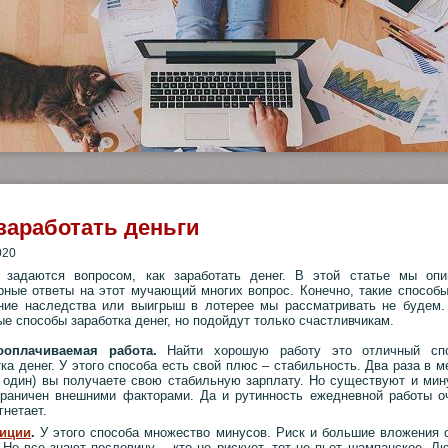
 заработать деньги
020
 задаются вопросом, как заработать денег. В этой статье мы оп
рные ответы на этот мучающий многих вопрос. Конечно, такие способы
ние наследства или выигрыш в лотерее мы рассматривать не будем.
е способы заработка денег, но подойдут только счастливчикам.
ооплачиваемая работа.
Найти хорошую работу это отличный сп
ка денег. У этого способа есть свой плюс – стабильность. Два раза в м
а один) вы получаете свою стабильную зарплату. Но существуют и мин
граничен внешними факторами. Да и рутинность ежедневной работы о
гнетает.
тиции
.
У этого способа множество минусов. Риск и большие вложения 
. Но все знают пословицу – кто не рискует, тот не пьет шампанское. Л