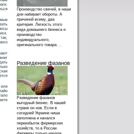
аги.
ться
Производство свечей, в наши
дни набирает обороты. А
причиной всему, два
имые
вать
критерия. Легкость этого
люсы
вида домашнего бизнеса и
иск.
производство
так,
индивидуального,
мого
оригинального товара. . .
вают
енег
дать
Разведение фазанов
лько
ская
ется
 или
лайн
тало
Разведение фазанов
аете
выгодный бизнес. В нашей
стране он нов. Если в
соседней Украине ниша
заполнена и начался
переизбыток фермерских
хозяйств, то в России
фермеры только начали