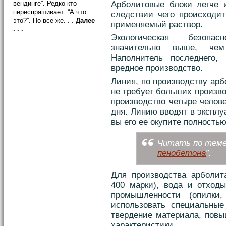
Арболитовые блоки легче и
вендинге”. Редко кто
переспрашивает: “А что
следствии чего происходит
это?”. Но все же. . .
Далее
применяемый раствор.
. . .
Экологическая безопас
значительно выше, чем 
Наполнитель последнего,
вредное производство.
Линия, по производству арб
не требует больших произв
производство четыре челов
дня. Линию вводят в эксплуа
вы его ее окупите полностью
Читать по теме:
пенобетона
”.
Для производства арболит
400 марки), вода и отход
промышленности (опилки
использовать специальные
твердение материала, пов
характеристики.