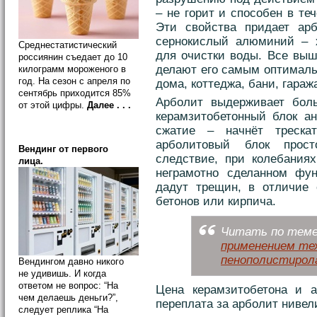
– не горит и способен в те
Эти свойства придает ар
сернокислый алюминий – х
Среднестатистический
для очистки воды. Все выш
россиянин съедает до 10
делают его самым оптималь
килограмм мороженого в
год. На сезон с апреля по
дома, коттеджа, бани, гараж
сентябрь приходится 85%
Арболит выдерживает боль
от этой цифры.
Далее . . .
керамзитобетонный блок ан
сжатие – начнёт треска
арболитовый блок прост
Вендинг от первого
следствие, при колебаниях
лица.
неграмотно сделанном фу
дадут трещин, в отличие о
бетонов или кирпича.
Читать по теме:
применением тех
пенополистирол
Вендингом давно никого
не удивишь. И когда
ответом не вопрос: “На
Цена керамзитобетона и а
чем делаешь деньги?”,
переплата за арболит нивел
следует реплика “На