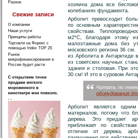
Разное
хозяина дома все беспоко
колебаниях фундамента.
Свежие записи
Арболит превосходит боль
по основным характеристи
О компании
свойствам. Теплопроводно
Наши услуги
м2*С, благодаря этому и
Принципы работы
Торговля на Форекс с
малоэтажные дома без у
помощью Index TOP 20
московского региона 36 см.
Рынок
из Арболита в Антарктиде в
микрофинансирования в
из советских научных стан
России будет расти
здания и столовая. При эт
30 см! И это в суровом Анта
C открытием точки
продажи мягкого
Читать по теме:
мороженного в
оборудования дл
кинотеатре мне повезло.
. .
Арболит является одним
материалов, потому что бл
дерева. Это придает а
приближает по свойствам
отличие от дерева, ар
разрушению под действием 